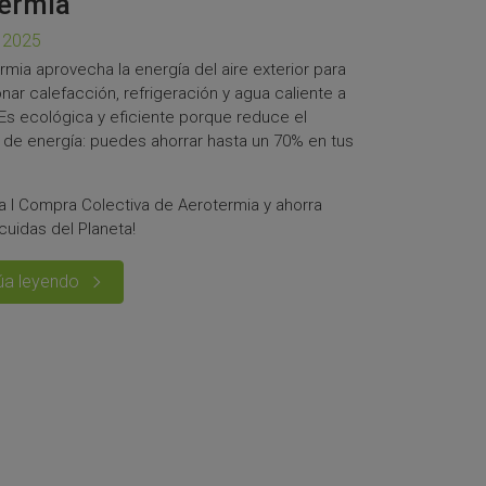
ermia
 2025
rmia aprovecha la energía del aire exterior para
nar calefacción, refrigeración y agua caliente a
 Es ecológica y eficiente porque reduce el
de energía: puedes ahorrar hasta un 70% en tus
la I Compra Colectiva de Aerotermia y ahorra
cuidas del Planeta!
úa leyendo