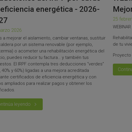
 eficiencia energética - 2026-
Mejo
27
25 febre
WEBINAR
arzo 2026
Rehabilita
s a mejorar el aislamiento, cambiar ventanas, sustituir
de tu viv
caldera por un sistema renovable (por ejemplo,
termia) o acometer una rehabilitación energética del
Proyecto
cio, puedes reducir tu factura… y también tus
estos. El IRPF contempla tres deducciones “verdes”
Contin
, 40% y 60%) ligadas a una mejora acreditada
ante certificados de eficiencia energética y con
os ampliados para realizar pagos y obtener los
ficados.
ntinúa leyendo