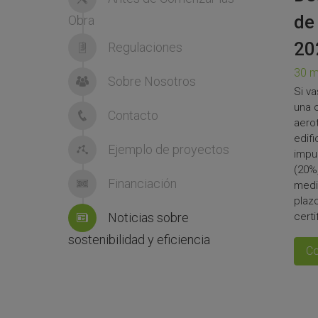
de
Obra
20
Regulaciones
30 m
Sobre Nosotros
Si va
una 
Contacto
aero
edifi
Ejemplo de proyectos
impu
(20%
Financiación
medi
plaz
Noticias sobre
certi
sostenibilidad y eficiencia
Co