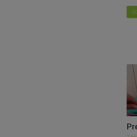
Co
Pr
7 oc