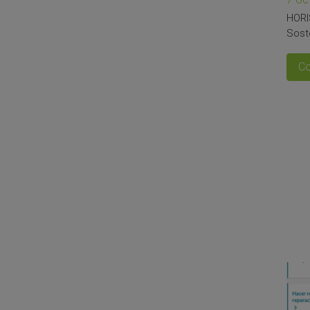
HORI
Sost
Co