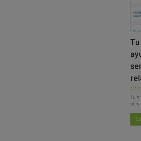
Tu
ay
se
re
12 
Tu V
servi
Co