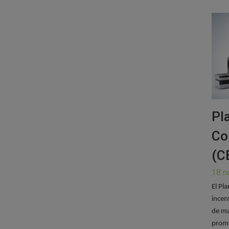
Pl
Co
(C
18 n
El Pl
incen
de ma
promo