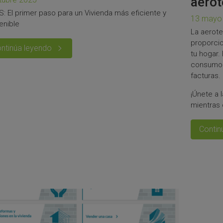
aerot
S: El primer paso para un Vivienda más eficiente y
13 mayo
enible
La aerote
proporcio
ntinúa leyendo
tu hogar.
consumo 
facturas.
¡Únete a 
mientras 
Contin