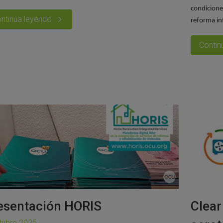
condiciones
ntinúa leyendo
reforma in
Contin
esentación HORIS
Clear
tubre 2025