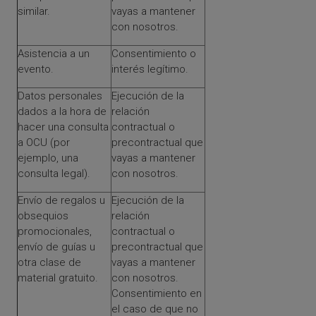
similar.
vayas a mantener
con nosotros.
Asistencia a un
Consentimiento o
evento.
interés legítimo.
Datos personales
Ejecución de la
dados a la hora de
relación
hacer una consulta
contractual o
a OCU (por
precontractual que
ejemplo, una
vayas a mantener
consulta legal).
con nosotros.
Envío de regalos u
Ejecución de la
obsequios
relación
promocionales,
contractual o
envío de guías u
precontractual que
otra clase de
vayas a mantener
material gratuito.
con nosotros.
Consentimiento en
el caso de que no