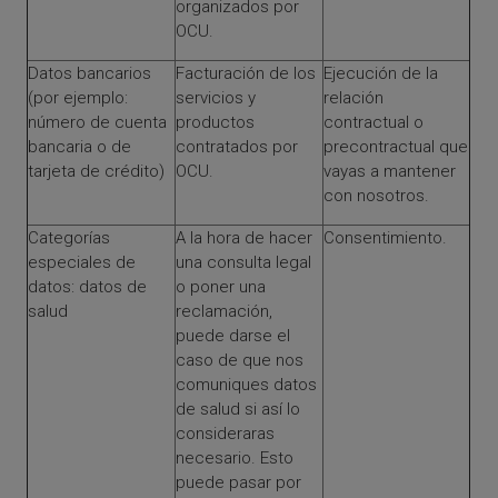
organizados por
OCU.
Datos bancarios
Facturación de los
Ejecución de la
(por ejemplo:
servicios y
relación
número de cuenta
productos
contractual o
bancaria o de
contratados por
precontractual que
tarjeta de crédito)
OCU.
vayas a mantener
con nosotros.
Categorías
A la hora de hacer
Consentimiento.
especiales de
una consulta legal
datos: datos de
o poner una
salud
reclamación,
puede darse el
caso de que nos
comuniques datos
de salud si así lo
consideraras
necesario. Esto
puede pasar por