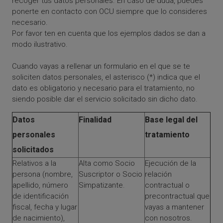
recoger tus datos personales. En caso de duda, puedes
ponerte en contacto con OCU siempre que lo consideres
necesario.
Por favor ten en cuenta que los ejemplos dados se dan a
modo ilustrativo.
Cuando vayas a rellenar un formulario en el que se te
soliciten datos personales, el asterisco (*) indica que el
dato es obligatorio y necesario para el tratamiento, no
siendo posible dar el servicio solicitado sin dicho dato.
Datos
Finalidad
Base legal del
personales
tratamiento
solicitados
Relativos a la
Alta como Socio
Ejecución de la
persona (nombre,
Suscriptor o Socio
relación
apellido, número
Simpatizante.
contractual o
de identificación
precontractual que
fiscal, fecha y lugar
vayas a mantener
de nacimiento),
con nosotros.