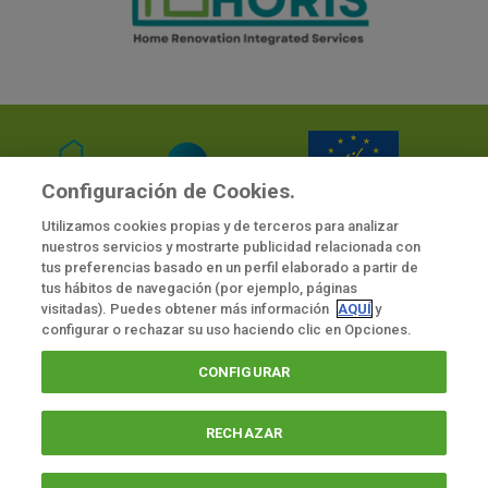
Configuración de Cookies.
Cofinanciado por la Unión Europea, proyecto nº 101120497. Los puntos de
Utilizamos cookies propias y de terceros para analizar
vista y opiniones expresadas aquí son solamente de sus autores y no
nuestros servicios y mostrarte publicidad relacionada con
reflejan necesariamente los de la Unión Europea ni los de CINEA. Ni la Unión
Europea ni las autoridades que financian el proyecto pueden ser
tus preferencias basado en un perfil elaborado a partir de
consideradas responsables de ellas.
tus hábitos de navegación (por ejemplo, páginas
visitadas). Puedes obtener más información
AQUÍ
y
Política de Cookies
configurar o rechazar su uso haciendo clic en Opciones.
Condiciones generales
CONFIGURAR
Política de privacidad
RECHAZAR
Contacto