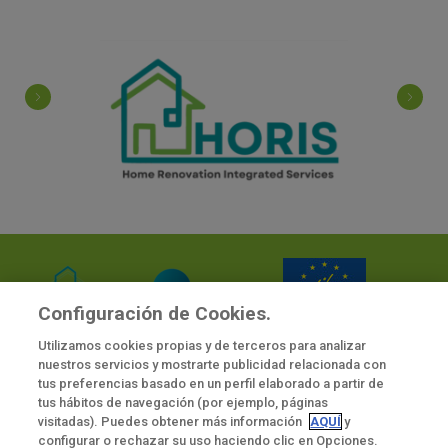
Configuración de Cookies.
Cofinanciado por la Unión Europea, proyecto nº 101120497. Los puntos de
Utilizamos cookies propias y de terceros para analizar
vista y opiniones expresadas aquí son solamente de sus autores y no
nuestros servicios y mostrarte publicidad relacionada con
reflejan necesariamente los de la Unión Europea ni los de CINEA. Ni la Unión
Europea ni las autoridades que financian el proyecto pueden ser
tus preferencias basado en un perfil elaborado a partir de
consideradas responsables de ellas.
tus hábitos de navegación (por ejemplo, páginas
visitadas). Puedes obtener más información
AQUÍ
y
Política de Cookies
configurar o rechazar su uso haciendo clic en Opciones.